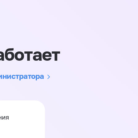
аботает
министратора
ния