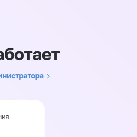
аботает
министратора
ния