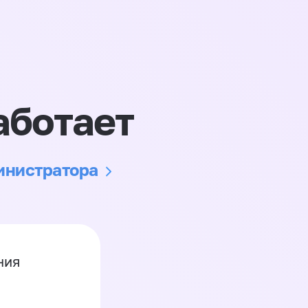
аботает
министратора
ния