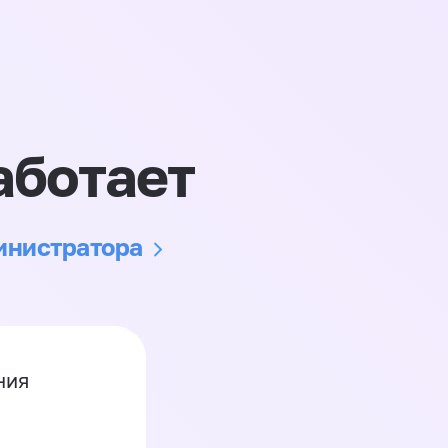
аботает
министратора
ния