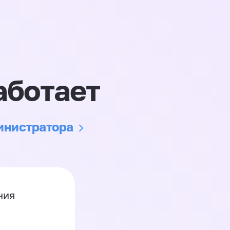
аботает
министратора
ния